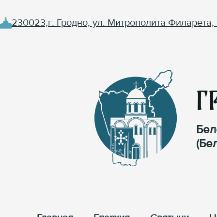
230023,г. Гродно, ул. Митрополита Филарета, 
Г
Бел
(Бе