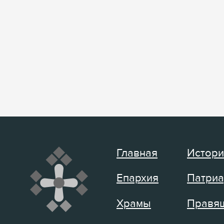
Главная
Истори
Епархия
Патриа
Храмы
Правящ