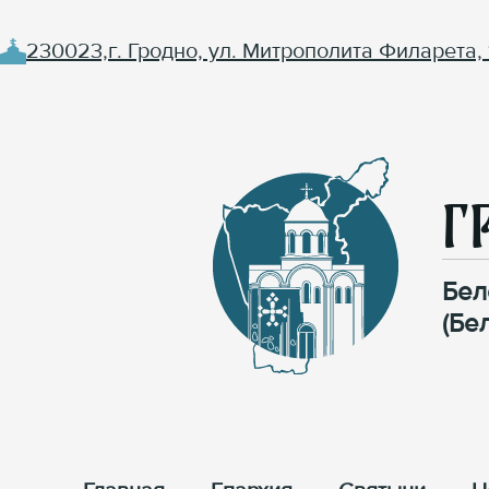
230023,г. Гродно, ул. Митрополита Филарета, 
Г
Бел
(Бе