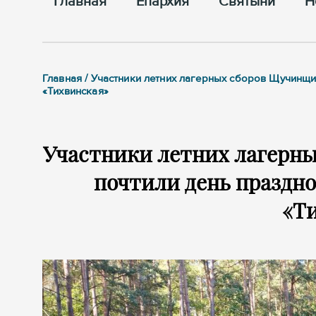
Главная
Епархия
Cвятыни
Н
Главная / Участники летних лагерных сборов Щучинщ
«Тихвинская»
Участники летних лагерн
почтили день праздн
«Т