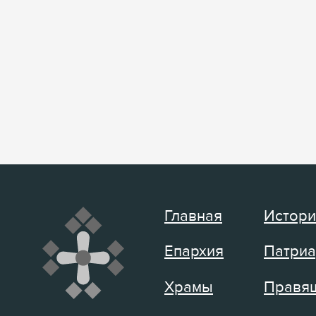
Главная
Истори
Епархия
Патриа
Храмы
Правящ