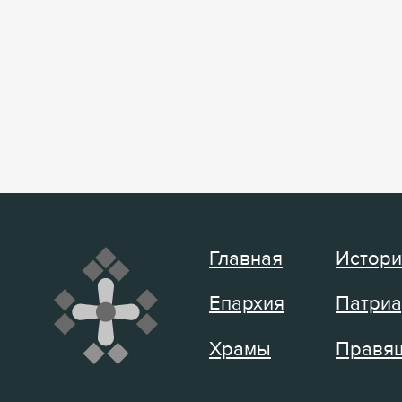
Главная
Истори
Епархия
Патриа
Храмы
Правящ