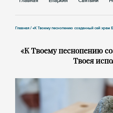
Главная
Епархия
Cвятыни
Н
Главная / «К Твоему песнопению созданный сей храм
«К Твоему песнопению с
Твоея исп