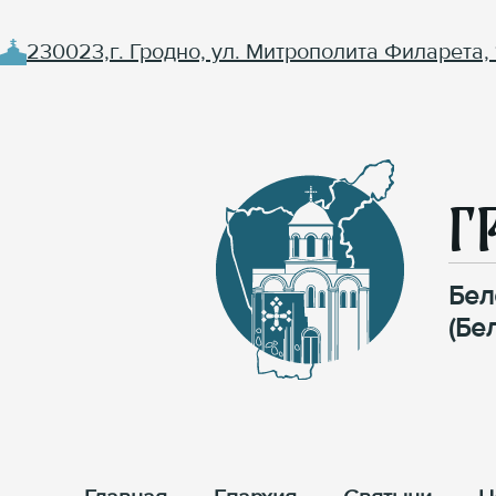
230023,г. Гродно, ул. Митрополита Филарета, 
Г
Бел
(Бе