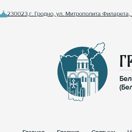
230023,г. Гродно, ул. Митрополита Филарета, 
Г
Бел
(Бе