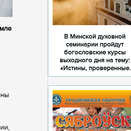
емле
В Минской духовной
семинарии пройдут
богословские курсы
выходного дня на тему:
«Истины, проверенные
временем»
ины
ии,