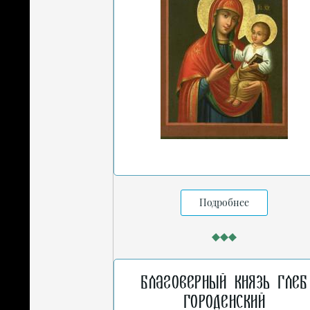
Подробнее
Благоверный князь Глеб
Городенский