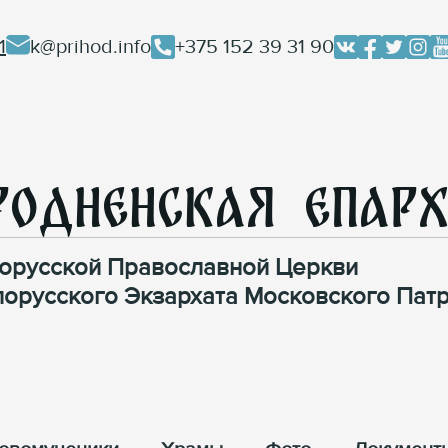
1
k@prihod.info
+375 152 39 31 90
родненская Епар
орусской Православной Церкви
лорусского Экзархата Московского Патр