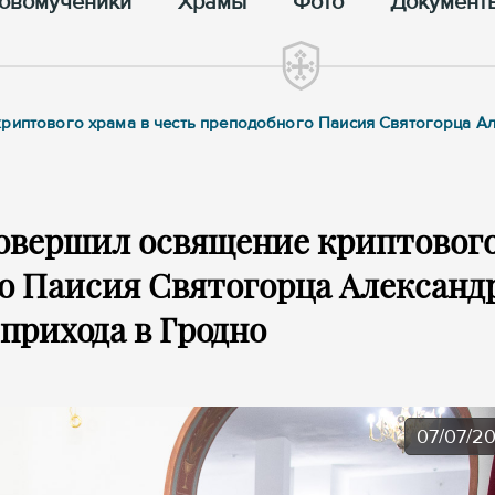
овомученики
Храмы
Фото
Документ
криптового храма в честь преподобного Паисия Святогорца А
овершил освящение криптовог
го Паисия Святогорца Александ
прихода в Гродно
07/07/2