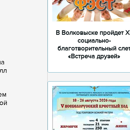
В Волковыске пройдет XI
социально-
благотворительный сле
«Встреча друзей»
на
лл
ем
ой