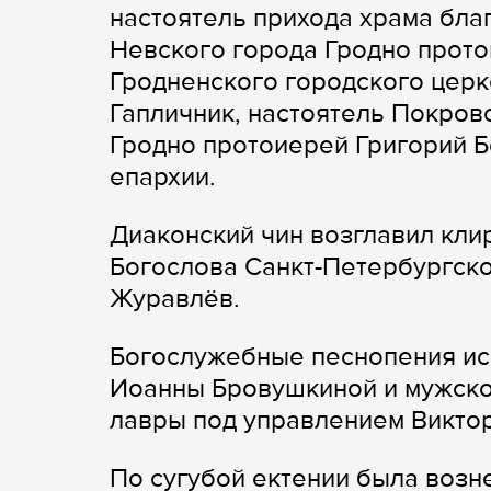
настоятель прихода храма бла
Невского города Гродно прот
Гродненского городского церк
Гапличник, настоятель Покров
Гродно протоиерей Григорий Б
епархии.
Диаконский чин возглавил кли
Богослова Санкт-Петербургско
Журавлёв.
Богослужебные песнопения ис
Иоанны Бровушкиной и мужско
лавры под управлением Виктор
По сугубой ектении была возн