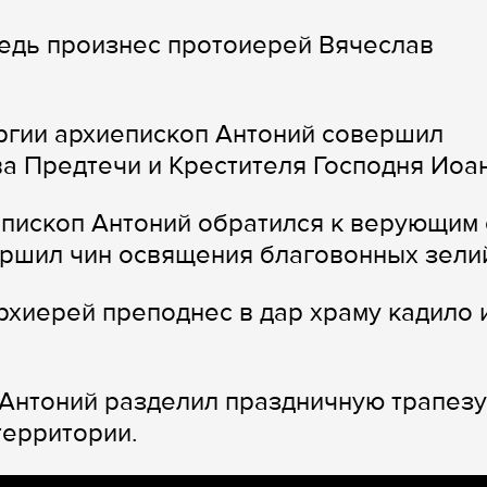
ведь произнес протоиерей Вячеслав
ргии архиепископ Антоний совершил
а Предтечи и Крестителя Господня Иоа
пископ Антоний обратился к верующим 
ершил чин освящения благовонных зели
хиерей преподнес в дар храму кадило 
Антоний разделил праздничную трапезу
территории.