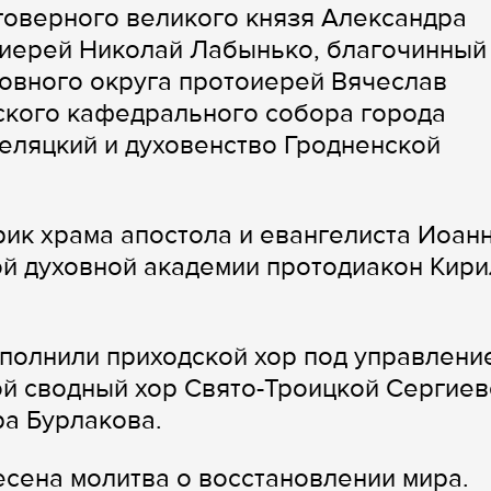
говерного великого князя Александра
оиерей Николай Лабынько, благочинный
овного округа протоиерей Вячеслав
ского кафедрального собора города
еляцкий и духовенство Гродненской
рик храма апостола и евангелиста Иоан
й духовной академии протодиакон Кири
полнили приходской хор под управлени
й сводный хор Свято-Троицкой Сергиев
а Бурлакова.
есена молитва о восстановлении мира.