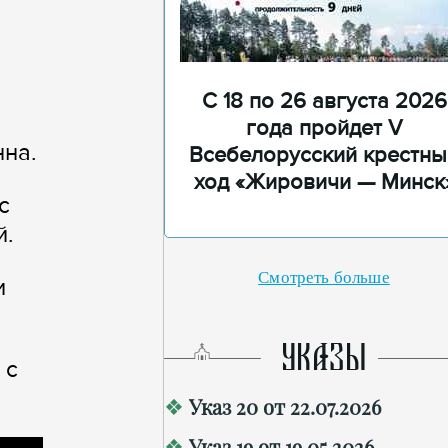
С 18 по 26 августа 2026
года пройдет V
нна.
Всебелорусский крестны
ход «Жировичи — Минск
с
й.
Смотреть больше
и
УКАЗЫ
 с
Указ 20 от 22.07.2026
Указ 19 от 19.05.2026