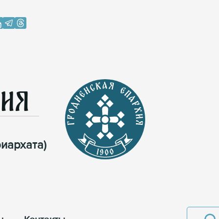
хия
иархата)