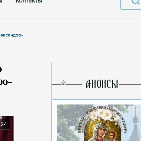
ы
Контакты
лександро-
о
ро-
AНОНСЫ
024