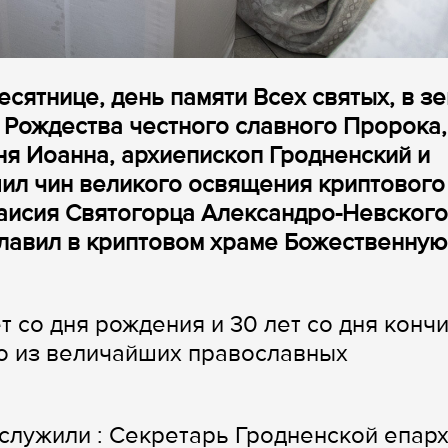
есятнице, день памяти Всех святых, в з
 Рождества честного славного Пророка,
ня Иоанна, архиепископ Гродненский и
ил чин великого освящения криптового
Паисия Святогорца Александро-Невского
зглавил в криптовом храме Божественную
ет со дня рождения и 30 лет со дня конч
о из величайших православных
лужили : Секретарь Гродненской епарх