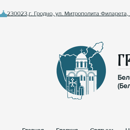
230023,г. Гродно, ул. Митрополита Филарета, 
Г
Бел
(Бе