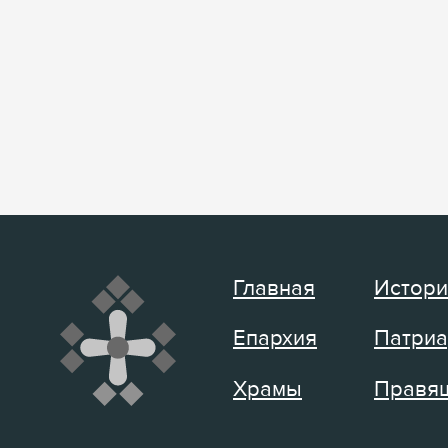
Главная
Истори
Епархия
Патриа
Храмы
Правящ