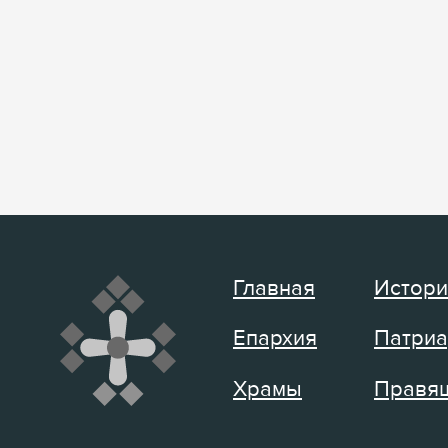
Главная
Истори
Епархия
Патриа
Храмы
Правящ