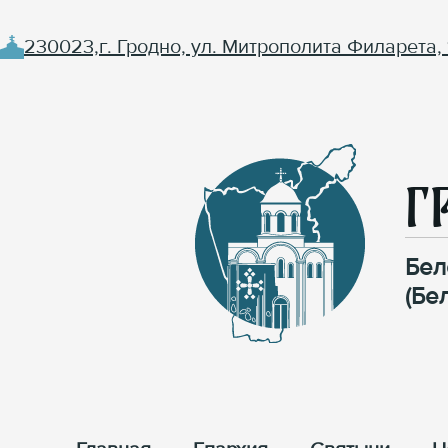
230023,г. Гродно, ул. Митрополита Филарета, 
Г
Бел
(Бе