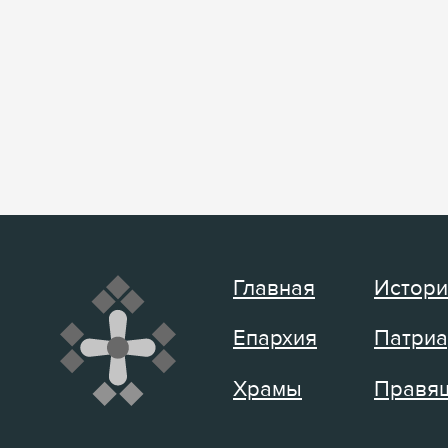
Главная
Истори
Епархия
Патриа
Храмы
Правящ