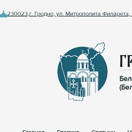
230023,г. Гродно, ул. Митрополита Филарета, 
Г
Бел
(Бе