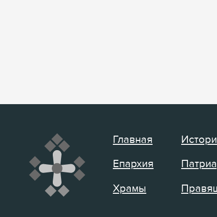
Главная
Истори
Епархия
Патриа
Храмы
Правящ