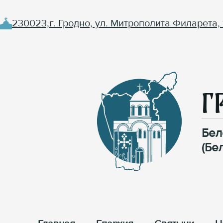
230023,г. Гродно, ул. Митрополита Филарета, 
Г
Бел
(Бе