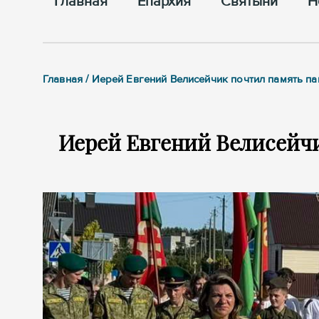
Главная
Епархия
Cвятыни
Н
Главная / Иерей Евгений Велисейчик почтил память п
Иерей Евгений Велисейч