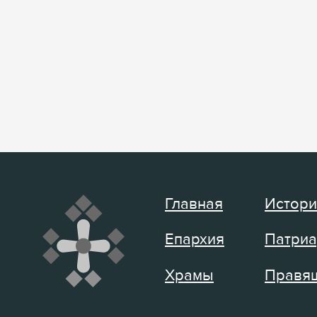
Главная
Истори
Епархия
Патриа
Храмы
Правящ