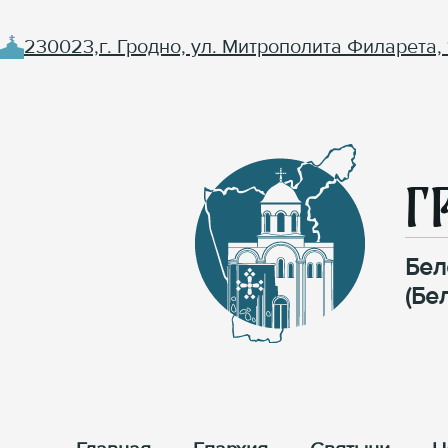
230023,г. Гродно, ул. Митрополита Филарета, 
Г
Бел
(Бе