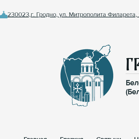
230023,г. Гродно, ул. Митрополита Филарета, 
Г
Бел
(Бе