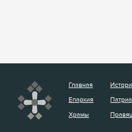
Главная
Истори
Епархия
Патриа
Храмы
Правящ