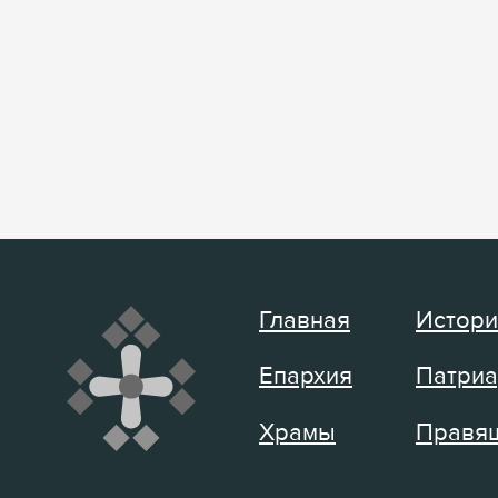
Главная
Истори
Епархия
Патриа
Храмы
Правящ