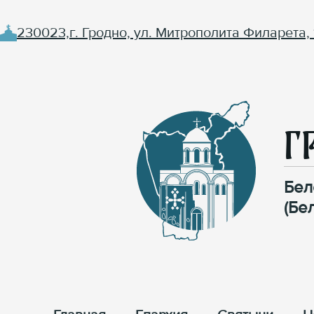
230023,г. Гродно, ул. Митрополита Филарета, 
Г
Бел
(Бе