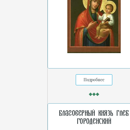
Подробнее
Благоверный князь Глеб
Городенский