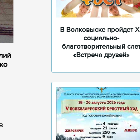
В Волковыске пройдет XI
социально-
благотворительный сле
лий
«Встреча друзей»
ко
в