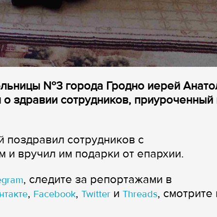
больницы №3 города Гродно иерей Анато
о здравии сотрудников, приуроченный 
 поздравил сотрудников с
и вручил им подарки от епархии.
, следите за репортажами в
egram
,
,
и
, смотрите 
нтакте
Facebook
Twitter
Threads