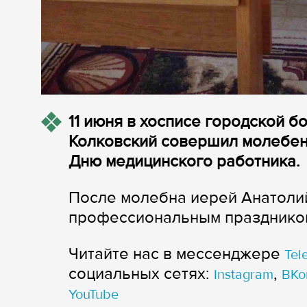
11 июня в хосписе городской 
Колковский совершил молебен 
Дню медицинского работника.
После молебна иерей Анатолий
профессиональным праздником 
Читайте нас в мессенджере
Tel
cоциальных сетях:
,
Instagram
ВКо
YouTube