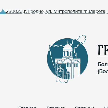
230023,г. Гродно, ул. Митрополита Филарета, 
Г
Бел
(Бе