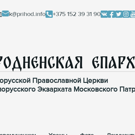
1
k@prihod.info
+375 152 39 31 90
родненская Епар
орусской Православной Церкви
лорусского Экзархата Московского Патр