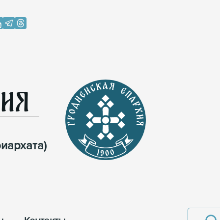
хия
иархата)