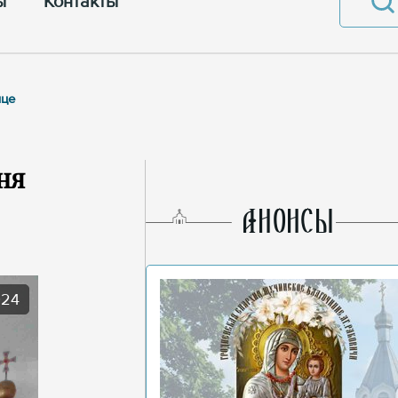
ы
Контакты
ице
ня
AНОНСЫ
024