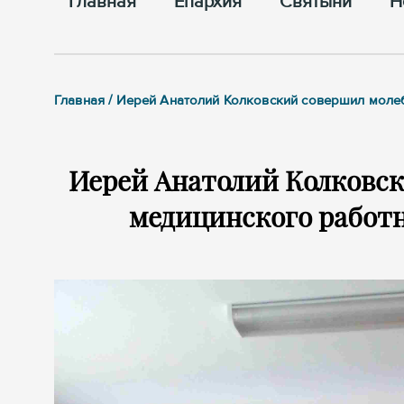
Главная
Епархия
Cвятыни
Н
Главная / Иерей Анатолий Колковский совершил молеб
Иерей Анатолий Колковск
медицинского работн