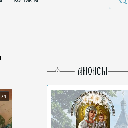
ы
Контакты
о
AНОНСЫ
024