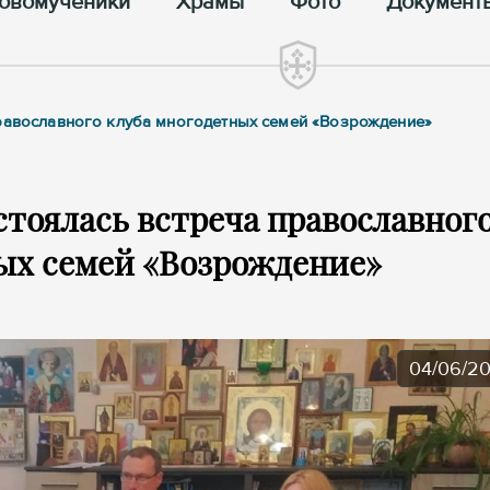
овомученики
Храмы
Фото
Документ
православного клуба многодетных семей «Возрождение»
стоялась встреча православног
ых семей «Возрождение»
04/06/2