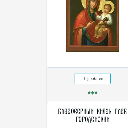
Подробнее
Благоверный князь Глеб
Городенский