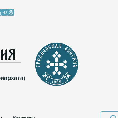
хия
иархата)