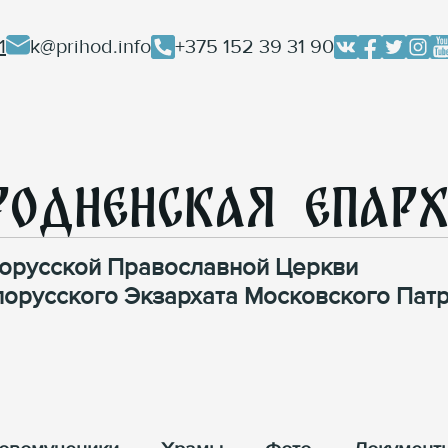
1
k@prihod.info
+375 152 39 31 90
родненская Епар
орусской Православной Церкви
лорусского Экзархата Московского Патр