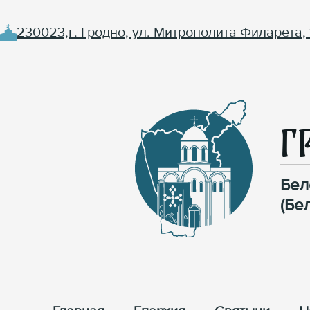
230023,г. Гродно, ул. Митрополита Филарета, 
Г
Бел
(Бе