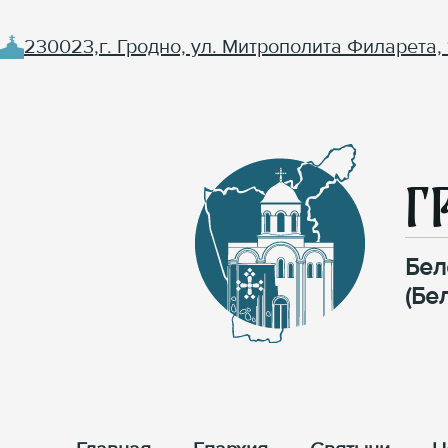
230023,г. Гродно, ул. Митрополита Филарета, 
Г
Бел
(Бе