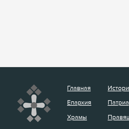
Главная
Истори
Епархия
Патриа
Храмы
Правящ