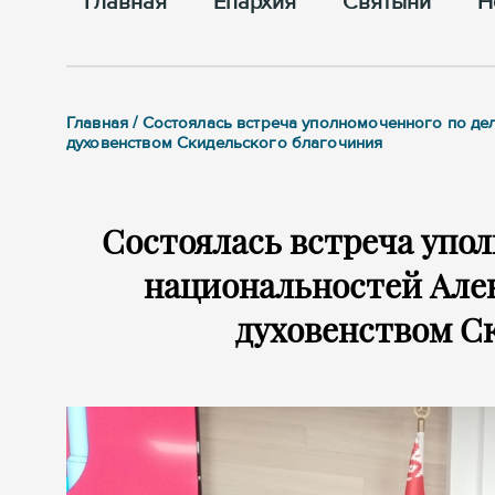
Главная
Епархия
Cвятыни
Н
Главная / Состоялась встреча уполномоченного по де
духовенством Скидельского благочиния
Состоялась встреча упол
национальностей Алек
духовенством С