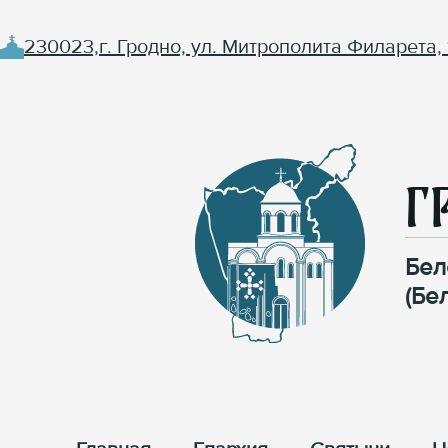
230023,г. Гродно, ул. Митрополита Филарета, 
Г
Бел
(Бе