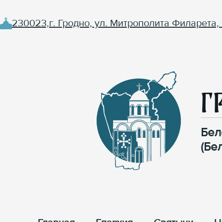
230023,г. Гродно, ул. Митрополита Филарета, 
Г
Бел
(Бе