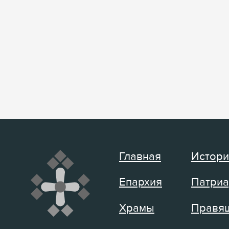
Главная
Истори
Епархия
Патриа
Храмы
Правящ