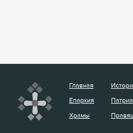
Главная
Истори
Епархия
Патриа
Храмы
Правящ