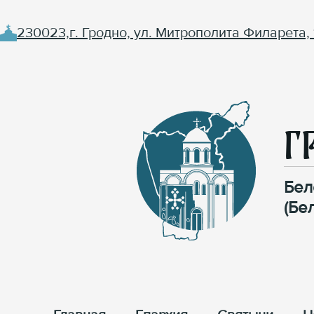
230023,г. Гродно, ул. Митрополита Филарета, 
Г
Бел
(Бе