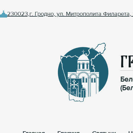
230023,г. Гродно, ул. Митрополита Филарета, 
Г
Бел
(Бе