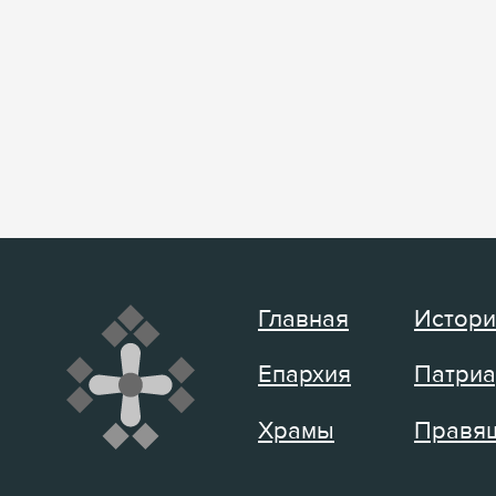
Главная
Истори
Епархия
Патриа
Храмы
Правящ