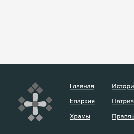
Главная
Истори
Епархия
Патриа
Храмы
Правящ