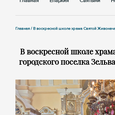
Главная
Епархия
Cвятыни
Н
Главная / В воскресной школе храма Святой Живонач
В воскресной школе хра
городского поселка Зельв