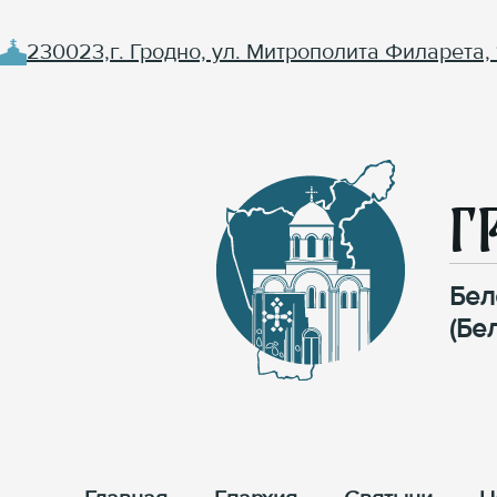
230023,г. Гродно, ул. Митрополита Филарета, 
Г
Бел
(Бе