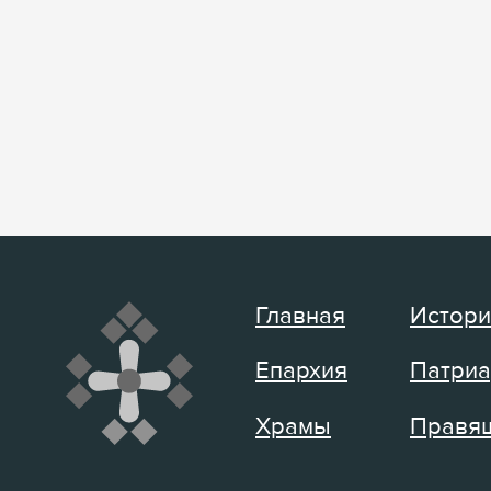
Главная
Истори
Епархия
Патриа
Храмы
Правящ