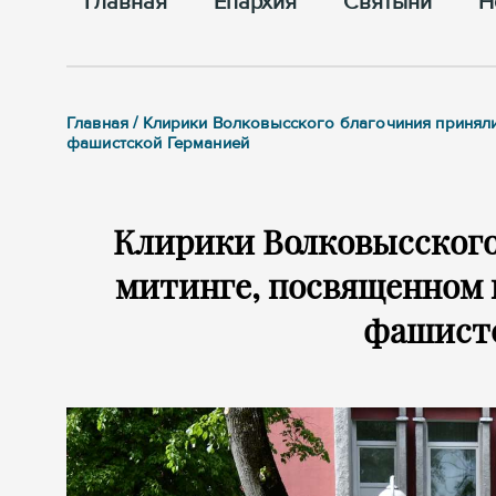
Главная
Епархия
Cвятыни
Н
Главная / Клирики Волковысского благочиния принял
фашистской Германией
Клирики Волковысского
митинге, посвященном 
фашист