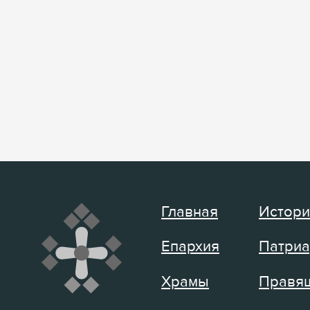
Главная
Истори
Епархия
Патриа
Храмы
Правящ