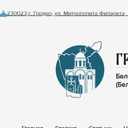
230023,г. Гродно, ул. Митрополита Филарета, 
Г
Бел
(Бе