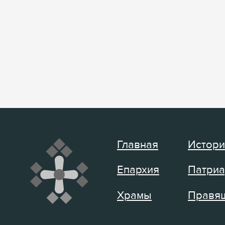
Главная
Истори
Епархия
Патриа
Храмы
Правящ