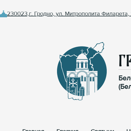
230023,г. Гродно, ул. Митрополита Филарета, 
Г
Бел
(Бе