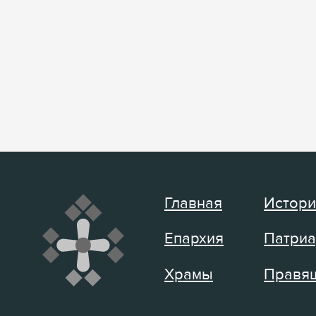
Главная
Истори
Епархия
Патриа
Храмы
Правящ