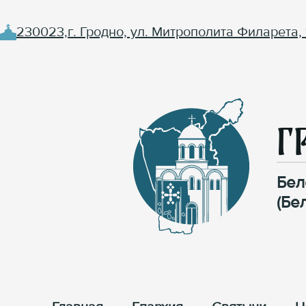
230023,г. Гродно, ул. Митрополита Филарета, 
Г
Бел
(Бе