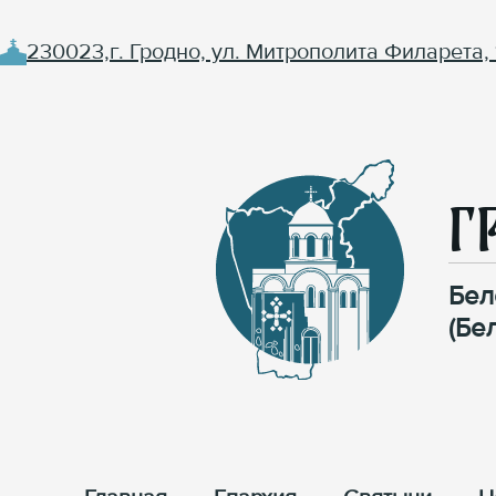
230023,г. Гродно, ул. Митрополита Филарета, 
Г
Бел
(Бе