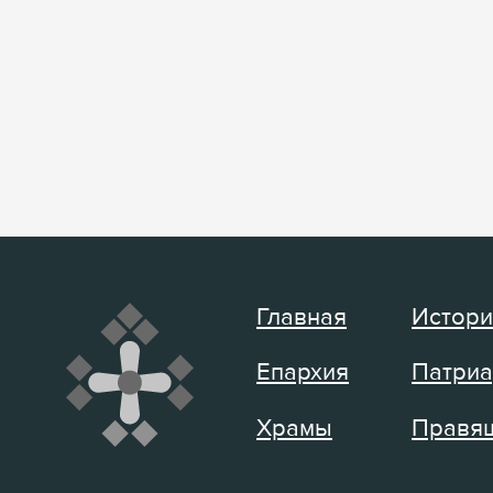
Главная
Истори
Епархия
Патриа
Храмы
Правящ