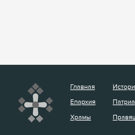
Главная
Истори
Епархия
Патриа
Храмы
Правящ