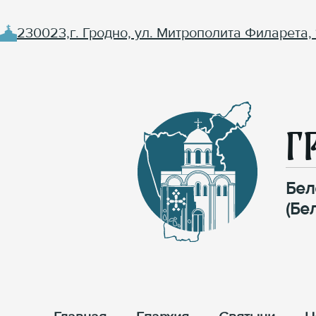
230023,г. Гродно, ул. Митрополита Филарета, 
Г
Бел
(Бе