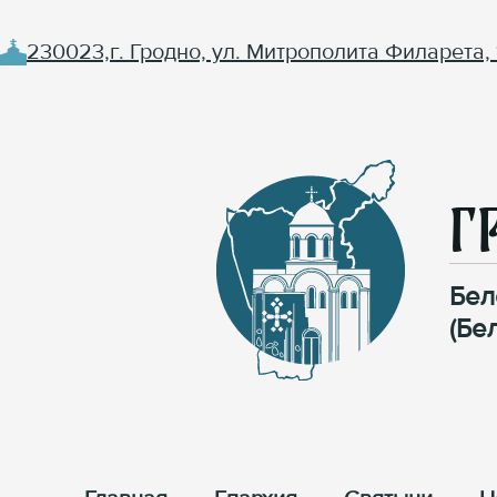
230023,г. Гродно, ул. Митрополита Филарета, 
Г
Бел
(Бе