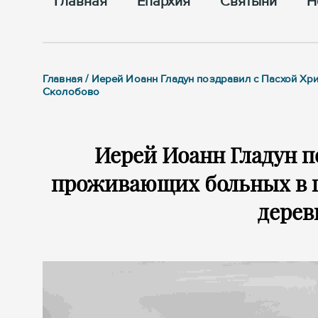
Главная
Епархия
Cвятыни
Н
Главная / Иерей Иоанн Гладун поздравил с Пасхой Х
Сколобово
Иерей Иоанн Гладун п
проживающих больных в 
дерев