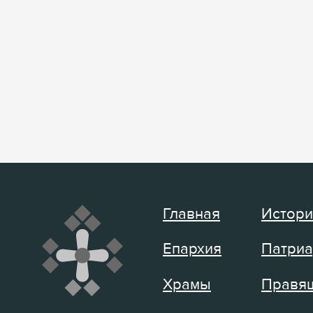
Главная
Истори
Епархия
Патриа
Храмы
Правящ