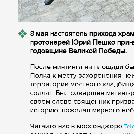
8 мая настоятель прихода хра
протоиерей Юрий Пешко принял
годовщине Великой Победы.
После минтинга на площади б
Полка к месту захоронения неи
территории местного кладбища
солдат. Был совершён митинг-
своем слове священник призва
историю, пожелал мирного неб
Читайте нас в мессенджере
Tel