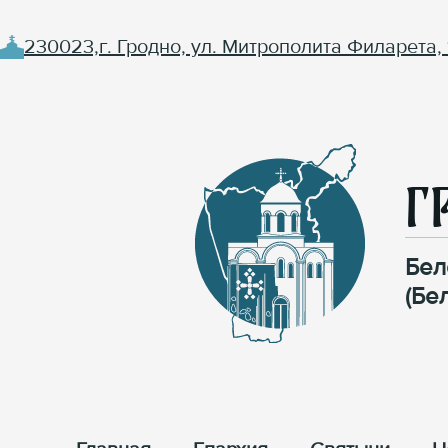
230023,г. Гродно, ул. Митрополита Филарета, 
Г
Бел
(Бе