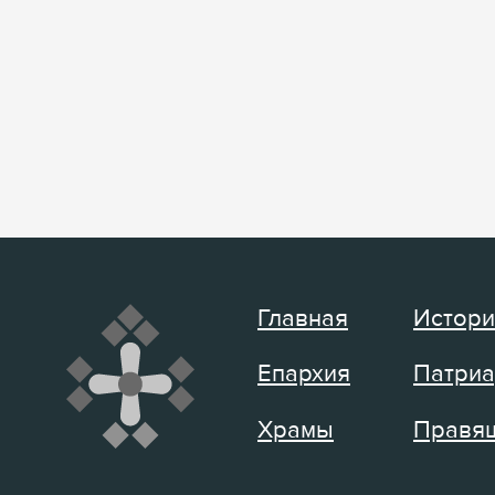
Главная
Истори
Епархия
Патриа
Храмы
Правящ