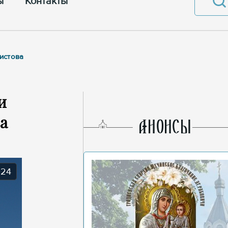
ы
Контакты
истова
и
а
AНОНСЫ
024