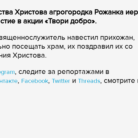
ства Христова агрогородка Рожанка ие
стие в акции «Твори добро».
священнослужитель навестил прихожан,
но посещать храм, их поздравил их со
ния Христова.
, следите за репортажами в
egram
,
,
и
, смотрите 
нтакте
Facebook
Twitter
Threads