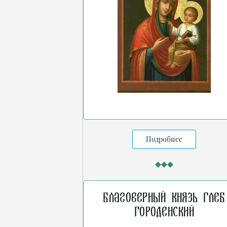
Подробнее
Благоверный князь Глеб
Городенский