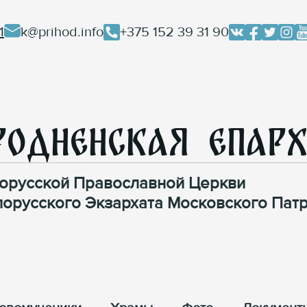
1
k@prihod.info
+375 152 39 31 90
родненская Епар
орусской Православной Церкви
лорусского Экзархата Московского Патр