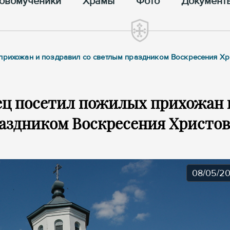
овомученики
Храмы
Фото
Документ
 прихожан и поздравил со светлым праздником Воскресения Хр
ец посетил пожилых прихожан 
раздником Воскресения Христов
08/05/2