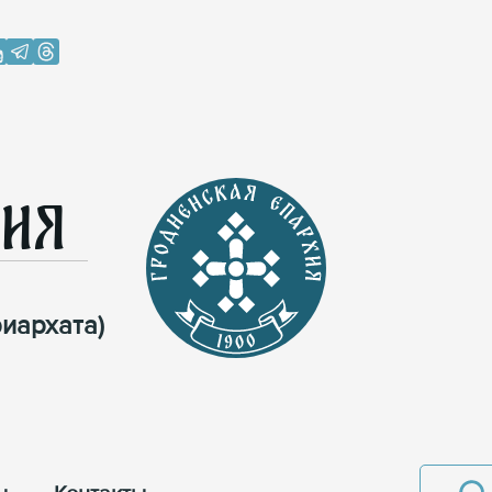
хия
иархата)