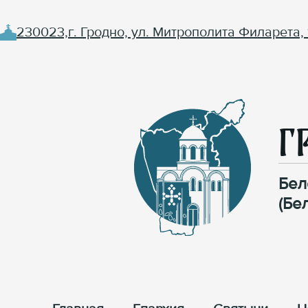
230023,г. Гродно, ул. Митрополита Филарета, 
Г
Бел
(Бе