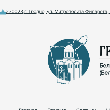
230023,г. Гродно, ул. Митрополита Филарета, 
Г
Бел
(Бе