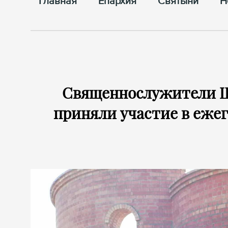
Главная
Епархия
Cвятыни
Н
Священнослужители Щ
приняли участие в еже