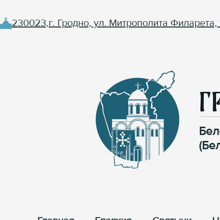
230023,г. Гродно, ул. Митрополита Филарета, 
Г
Бел
(Бе