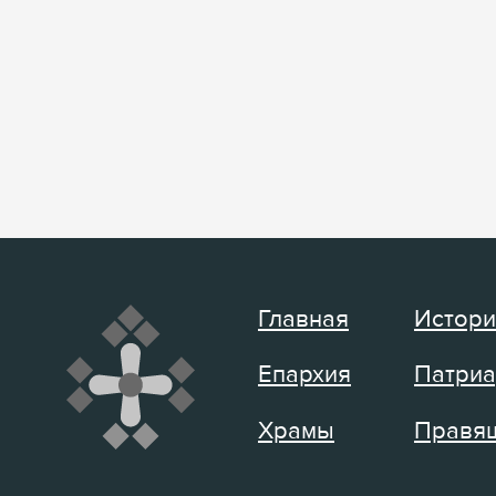
Главная
Истори
Епархия
Патриа
Храмы
Правящ