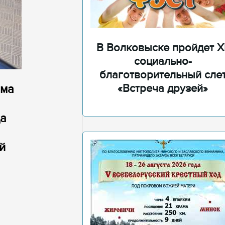
В Волковыске пройдет XI
социально-
благотворительный сле
ама
«Встреча друзей»
да
й