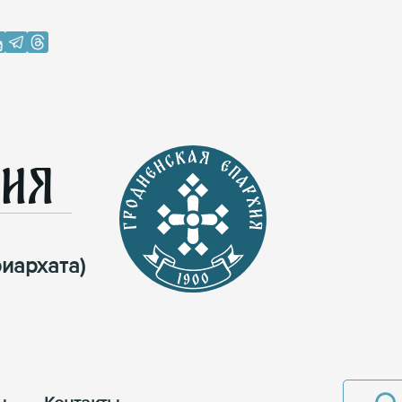
хия
иархата)