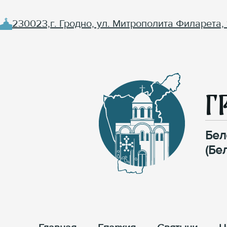
230023,г. Гродно, ул. Митрополита Филарета, 
Г
Бел
(Бе