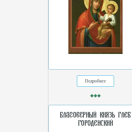
Подробнее
Благоверный князь Глеб
Городенский