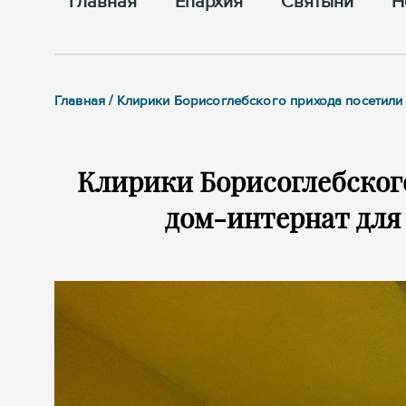
Главная
Епархия
Cвятыни
Н
Главная / Клирики Борисоглебского прихода посетили
Клирики Борисоглебског
дом-интернат для