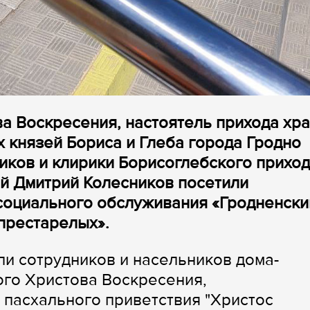
ва Воскресения, настоятель прихода хр
 князей Бориса и Глеба города Гродно
иков и клирики Борисоглебского прихо
й Дмитрий Колесников посетили
социального обслуживания «Гродненски
 престарелых».
и сотрудников и насельников дома-
ого Христова Воскресения,
 пасхального приветствия "Христос