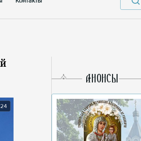
ы
Контакты
ий
AНОНСЫ
024