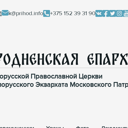
1
k@prihod.info
+375 152 39 31 90
родненская Епар
орусской Православной Церкви
лорусского Экзархата Московского Патр