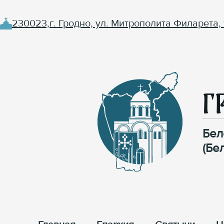
230023,г. Гродно, ул. Митрополита Филарета, 
Г
Бел
(Бе