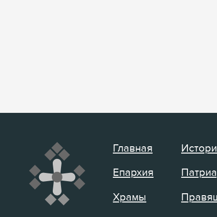
Главная
Истори
Епархия
Патриа
Храмы
Правящ