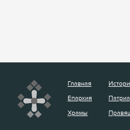
Главная
Истори
Епархия
Патриа
Храмы
Правящ