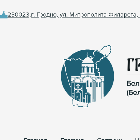
230023,г. Гродно, ул. Митрополита Филарета, 
Г
Бел
(Бе