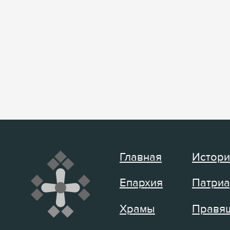
Главная
Истори
Епархия
Патриа
Храмы
Правящ