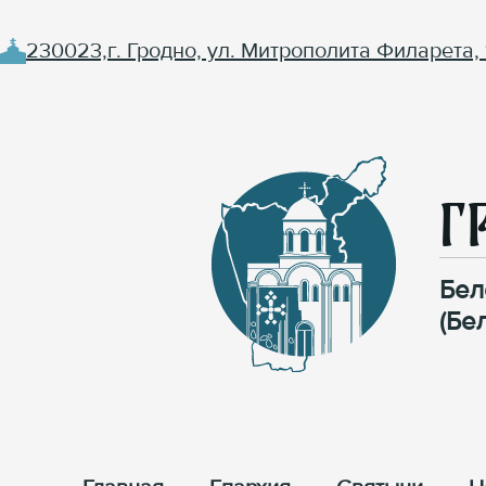
230023,г. Гродно, ул. Митрополита Филарета, 
Г
Бел
(Бе