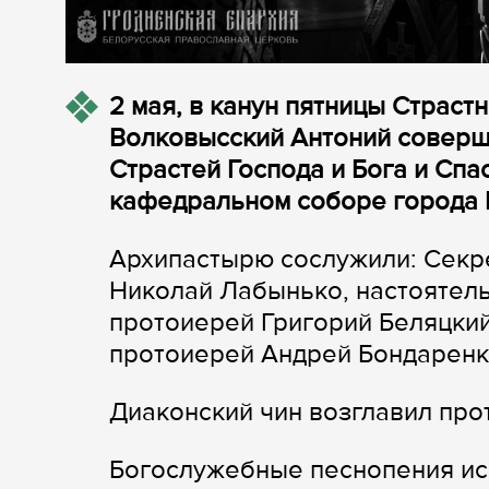
2 мая, в канун пятницы Страст
Волковысский Антоний соверши
Страстей Господа и Бога и Сп
кафедральном соборе города 
Архипастырю сослужили: Секр
Николай Лабынько, настоятел
протоиерей Григорий Беляцкий
протоиерей Андрей Бондаренк
Диаконский чин возглавил пр
Богослужебные песнопения ис