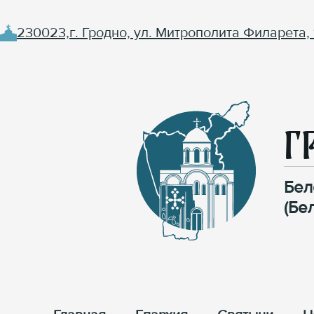
230023,г. Гродно, ул. Митрополита Филарета, 
Г
Бел
(Бе