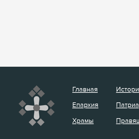
Главная
Истори
Епархия
Патриа
Храмы
Правящ