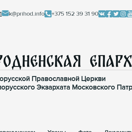
1
k@prihod.info
+375 152 39 31 90
родненская Епар
орусской Православной Церкви
лорусского Экзархата Московского Патр