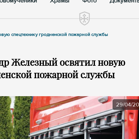
овомученики
Храмы
Фото
Документ
овую спецтехнику гродненской пожарной службы
др Железный освятил новую
ненской пожарной службы
29/04/2