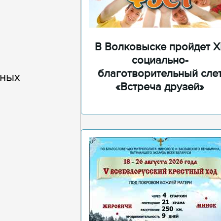
В Волковыске пройдет XI
социально-
благотворительный сле
чных
«Встреча друзей»