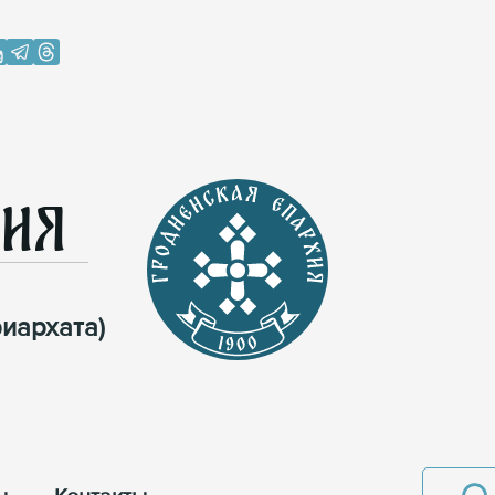
хия
иархата)