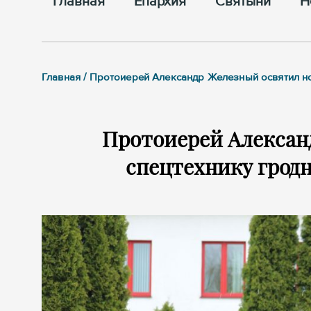
Главная
Епархия
Cвятыни
Н
Главная / Протоиерей Александр Железный освятил н
Протоиерей Алексан
спецтехнику грод