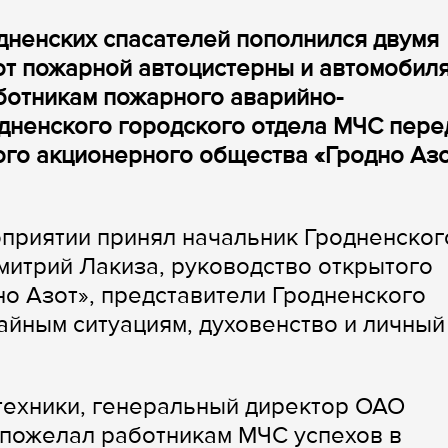
дненских спасателей пополнился двумя
от пожарной автоцистерны и автомобил
ботникам пожарного аварийно-
дненского городского отдела МЧС пере
ого акционерного общества «Гродно Аз
приятии принял начальник Гродненског
итрий Лакиза, руководство открытого
о Азот», представители Гродненского
айным ситуациям, духовенство и личный
техники, генеральный директор ОАО
 пожелал работникам МЧС успехов в