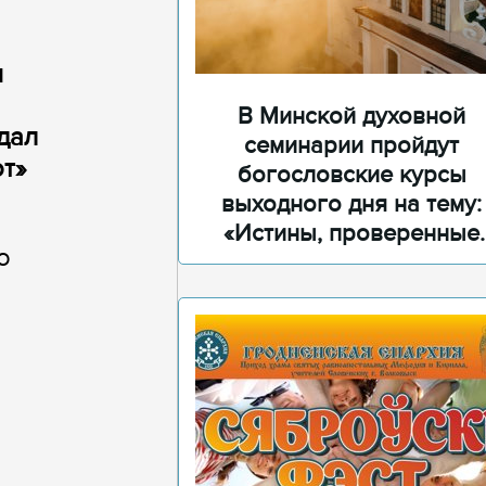
я
В Минской духовной
дал
семинарии пройдут
от»
богословские курсы
выходного дня на тему:
«Истины, проверенные
о
временем»