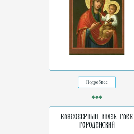
Подробнее
Благоверный князь Глеб
Городенский