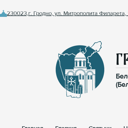
230023,г. Гродно, ул. Митрополита Филарета, 
Г
Бел
(Бе