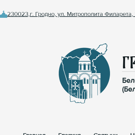
230023,г. Гродно, ул. Митрополита Филарета, 
Г
Бел
(Бе