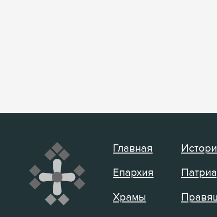
Главная
Истори
Епархия
Патриа
Храмы
Правящ