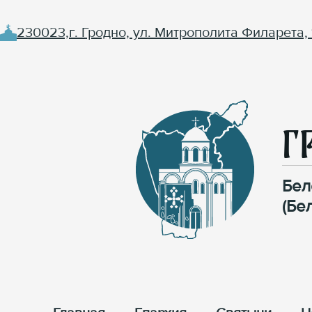
230023,г. Гродно, ул. Митрополита Филарета, 
Г
Бел
(Бе