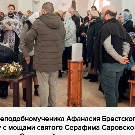
преподобномученика Афанасия Брестско
у с мощами святого Серафима Саровско