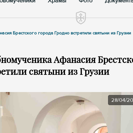
овомученики
Храмы
Фото
Документ
асия Брестского города Гродно встретили святыни из Грузии
бномученика Афанасия Брестск
ретили святыни из Грузии
28/04/2