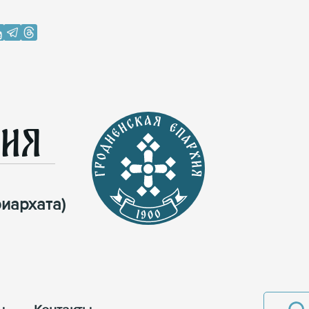
хия
иархата)