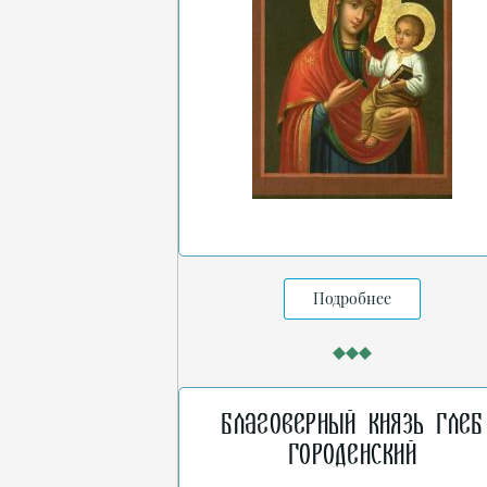
Подробнее
Благоверный князь Глеб
Городенский