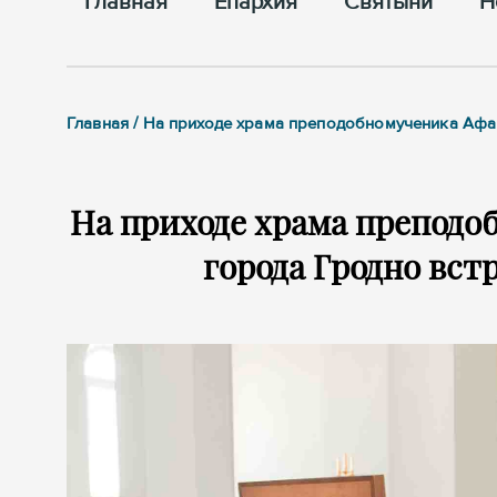
Главная
Епархия
Cвятыни
Н
Главная / На приходе храма преподобномученика Афан
На приходе храма преподо
города Гродно вст