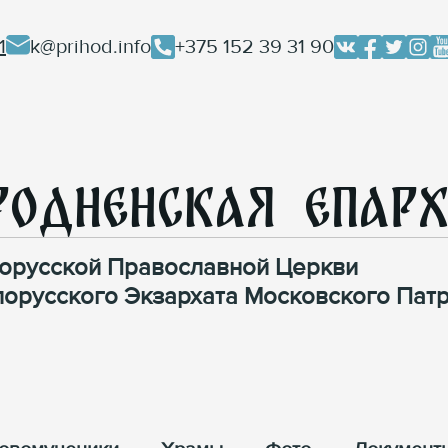
1
k@prihod.info
+375 152 39 31 90
родненская Епар
орусской Православной Церкви
лорусского Экзархата Московского Патр