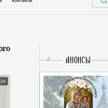
ы
Контакты
ого
AНОНСЫ
024