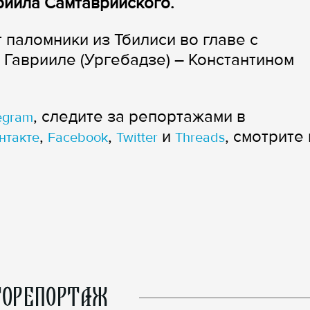
риила Самтаврийского.
паломники из Тбилиси во главе с
Гаврииле (Ургебадзе) – Константином
, следите за репортажами в
egram
,
,
и
, смотрите 
нтакте
Facebook
Twitter
Threads
ОРЕПОРТАЖ