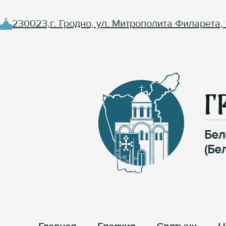
230023,г. Гродно, ул. Митрополита Филарета, 
Г
Бел
(Бе