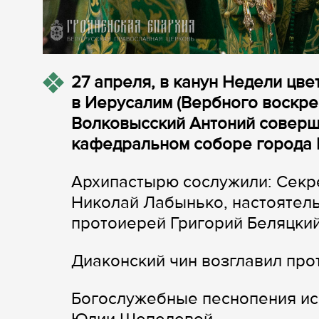
27 апреля, в канун Недели цве
в Иерусалим (Вербного воскре
Волковысский Антоний соверш
кафедральном соборе города 
Архипастырю сослужили: Секр
Николай Лабынько, настоятел
протоиерей Григорий Беляцкий
Диаконский чин возглавил пр
Богослужебные песнопения ис