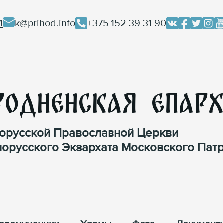
1
k@prihod.info
+375 152 39 31 90
родненская Епар
орусской Православной Церкви
лорусского Экзархата Московского Патр