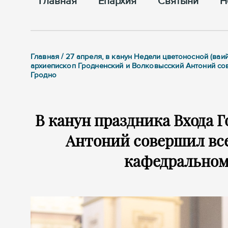
Главная
Епархия
Cвятыни
Н
Главная / 27 апреля, в канун Недели цветоносной (ваи
архиепископ Гродненский и Волковысский Антоний с
Гродно
В канун праздника Входа 
Антоний совершил вс
кафедральном 