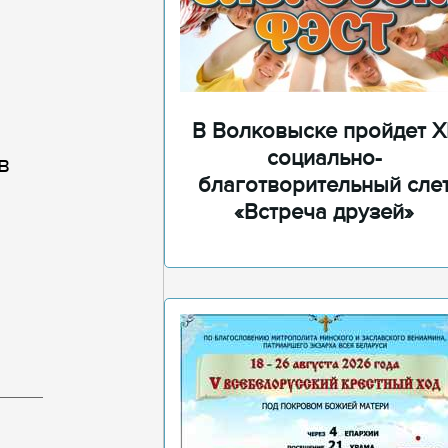
В Волковыске пройдет XI
социально-
в
благотворительный сле
«Встреча друзей»