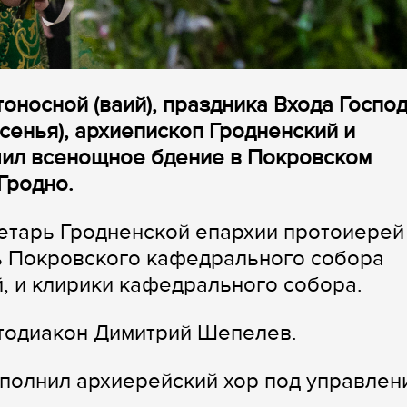
тоносной (ваий), праздника Входа Госпо
сенья), архиепископ Гродненский и
ил всенощное бдение в Покровском
Гродно.
етарь Гродненской епархии протоиерей
ь Покровского кафедрального собора
, и клирики кафедрального собора.
отодиакон Димитрий Шепелев.
полнил архиерейский хор под управлен