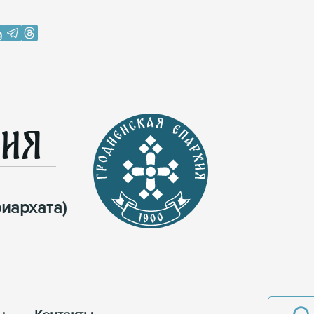
хия
иархата)