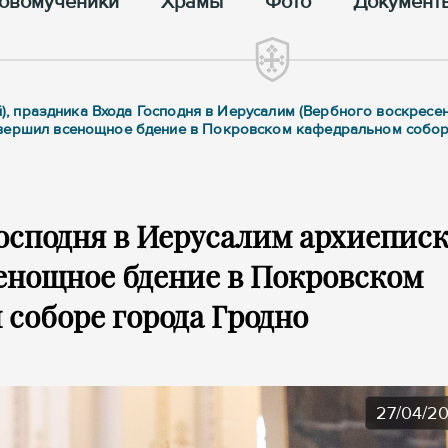
овомученики
Храмы
Фото
Документ
й), праздника Входа Господня в Иерусалим (Вербного воскресен
овершил всенощное бдение в Покровском кафедральном собо
Господня в Иерусалим архиепис
енощное бдение в Покровском
соборе города Гродно
27/04/2