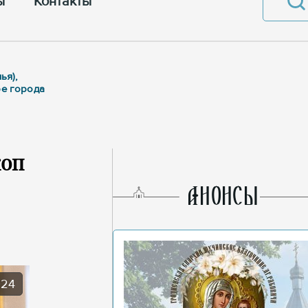
ы
Контакты
ья),
ре города
коп
AНОНСЫ
024