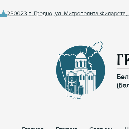
230023,г. Гродно, ул. Митрополита Филарета, 
Г
Бел
(Бе