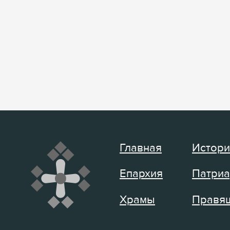
Главная
Истори
Епархия
Патриа
Храмы
Правящ