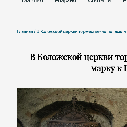
Главная
Епархия
Cвятыни
Н
Главная / В Коложской церкви торжественно погасили
В Коложской церкви то
марку к 