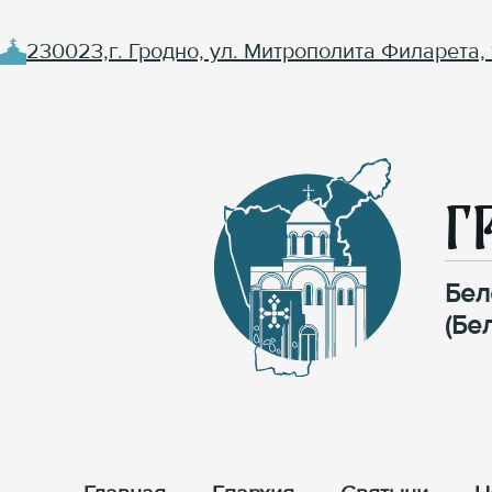
230023,г. Гродно, ул. Митрополита Филарета, 
Г
Бел
(Бе