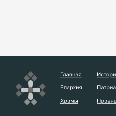
Главная
Истори
Епархия
Патриа
Храмы
Правящ