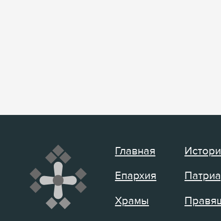
Главная
Истори
Епархия
Патриа
Храмы
Правящ