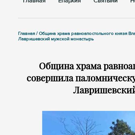
Главная
Епархия
Cвятыни
Н
Главная / Община храма равноапостольного князя Вл
Лавришевский мужской монастырь
Община храма равноа
совершила паломническу
Лавришевски