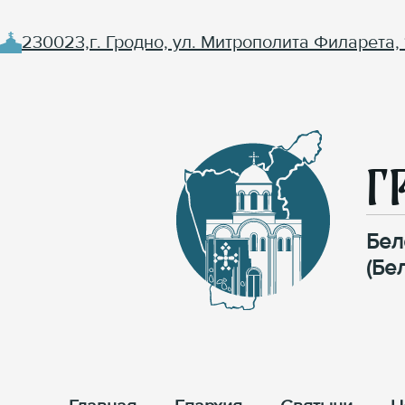
230023,г. Гродно, ул. Митрополита Филарета, 
Г
Бел
(Бе