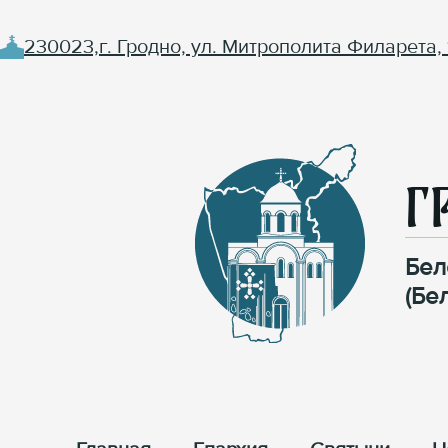
230023,г. Гродно, ул. Митрополита Филарета, 
Г
Бел
(Бе