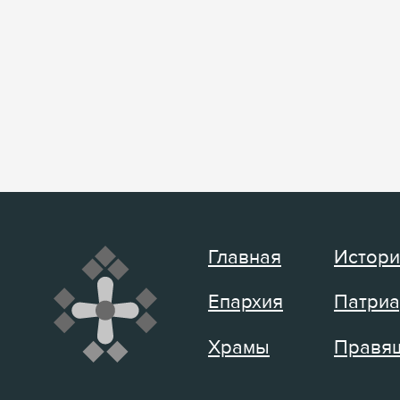
Главная
Истори
Епархия
Патриа
Храмы
Правящ