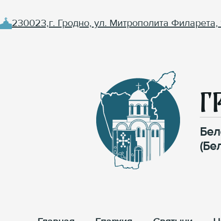
230023,г. Гродно, ул. Митрополита Филарета, 
Г
Бел
(Бе