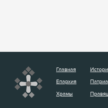
Главная
Истори
Епархия
Патриа
Храмы
Правящ