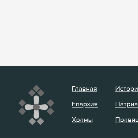
Главная
Истори
Епархия
Патриа
Храмы
Правящ