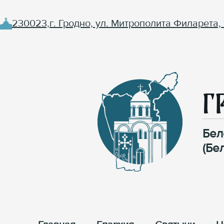
230023,г. Гродно, ул. Митрополита Филарета, 
Г
Бел
(Бе