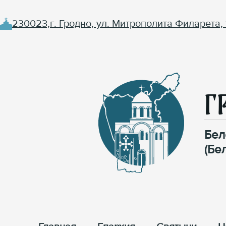
230023,г. Гродно, ул. Митрополита Филарета, 
Г
Бел
(Бе