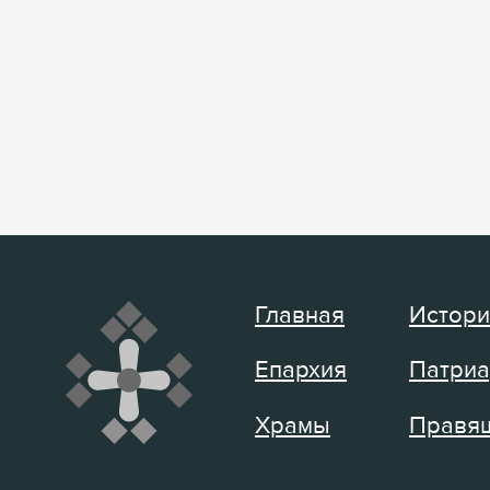
Главная
Истори
Епархия
Патриа
Храмы
Правящ