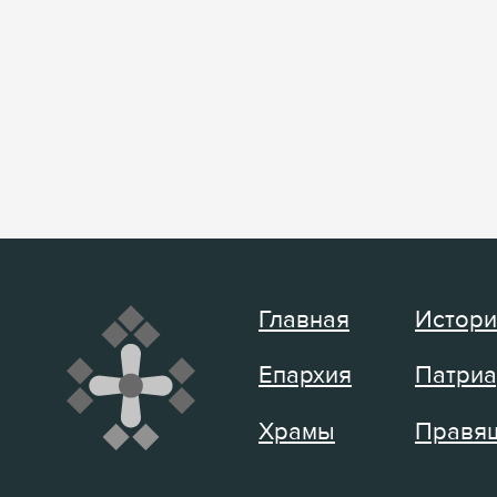
Главная
Истори
Епархия
Патриа
Храмы
Правящ