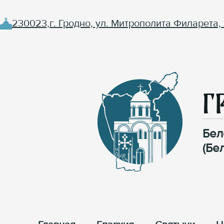
230023,г. Гродно, ул. Митрополита Филарета, 
Г
Бел
(Бе