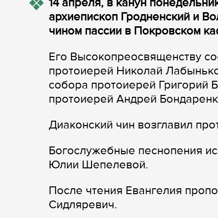
14 апреля, в канун понедельни
архиепископ Гродненский и В
чином пассии в Покровском к
Его Высокопреосвященству со
протоиерей Николай Лабынько
собора протоиерей Григорий Б
протоиерей Андрей Бондаренк
Диаконский чин возглавил пр
Богослужебные песнопения ис
Юлии Шепелевой.
После чтения Евангелия проп
Сидляревич.