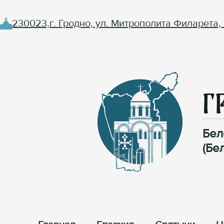
230023,г. Гродно, ул. Митрополита Филарета, 
Г
Бел
(Бе