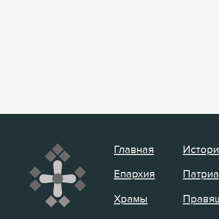
Главная
Истори
Епархия
Патриа
Храмы
Правящ