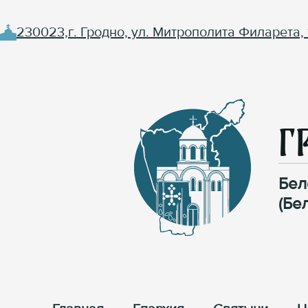
230023,г. Гродно, ул. Митрополита Филарета, 
Г
Бел
(Бе