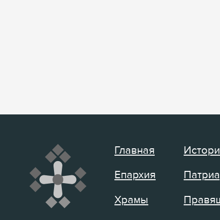
Главная
Истори
Епархия
Патриа
Храмы
Правящ