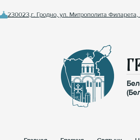
230023,г. Гродно, ул. Митрополита Филарета, 
Г
Бел
(Бе