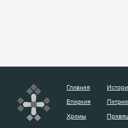
Главная
Истори
Епархия
Патриа
Храмы
Правящ